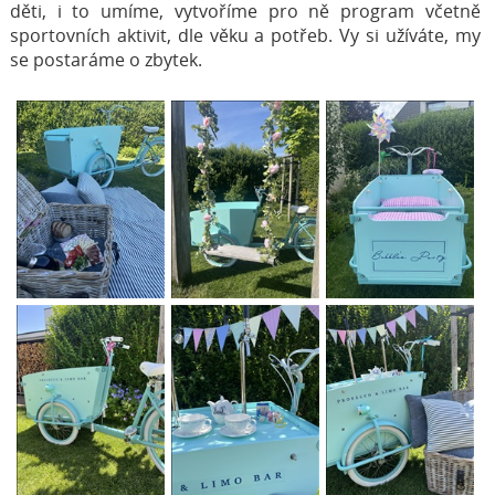
děti, i to umíme, vytvoříme pro ně program včetně
sportovních aktivit, dle věku a potřeb. Vy si užíváte, my
se postaráme o zbytek.