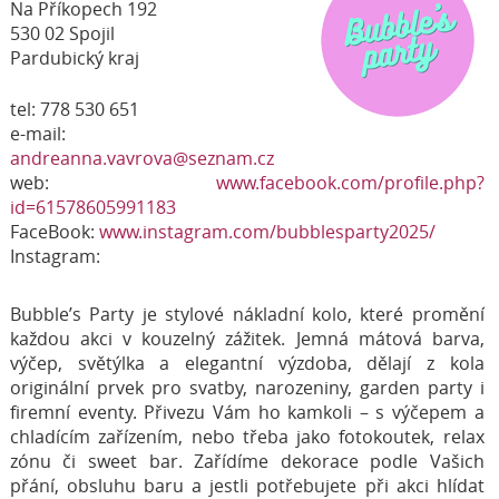
Na Příkopech 192
530 02 Spojil
Pardubický kraj
tel: 778 530 651
e-mail:
andreanna.vavrova@seznam.cz
web:
www.facebook.com/profile.php?
id=61578605991183
FaceBook:
www.instagram.com/bubblesparty2025/
Instagram:
Bubble’s Party je stylové nákladní kolo, které promění
každou akci v kouzelný zážitek. Jemná mátová barva,
výčep, světýlka a elegantní výzdoba, dělají z kola
originální prvek pro svatby, narozeniny, garden party i
firemní eventy. Přivezu Vám ho kamkoli – s výčepem a
chladícím zařízením, nebo třeba jako fotokoutek, relax
zónu či sweet bar. Zařídíme dekorace podle Vašich
přání, obsluhu baru a jestli potřebujete při akci hlídat