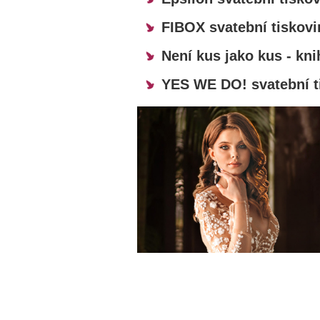
FIBOX svatební tiskovi
Není kus jako kus - kni
YES WE DO! svatební t