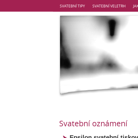
SVATEBNÍ TIPY
SVATEBNÍ VELETRH
JA
Svatební oznámení
Epsilon svatební tisko