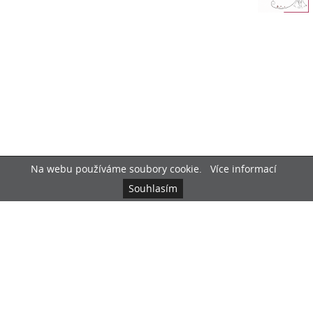
Na webu používáme soubory cookie.
Více informací
Souhlasím
Cena reklamy na portále
2026 ©
PAREXPO
|
Svatební inspirace
|
Svatební veletrh
Pardubice
|
Svatební veletrh Vysočina
|
Svatební veletrh