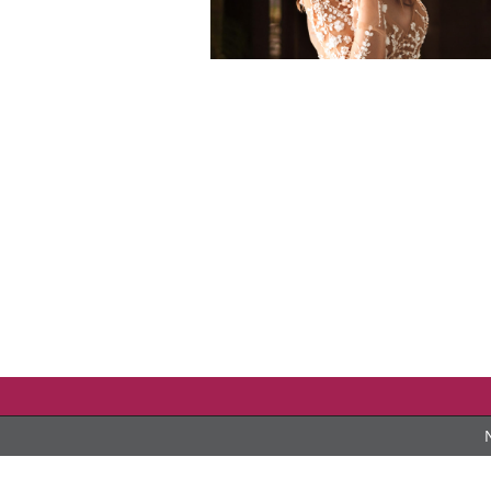
Snubní prsteny
Doprava na sva
Svatební agentura
Svatební boty
Svatební koordinátorka
Svatební dary a
Svatební obřady
Svatební kytice