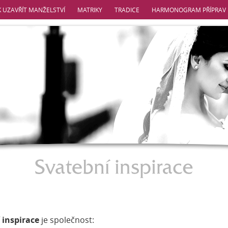
K UZAVŘÍT MANŽELSTVÍ
MATRIKY
TRADICE
HARMONOGRAM PŘÍPRAV
 inspirace
je společnost: