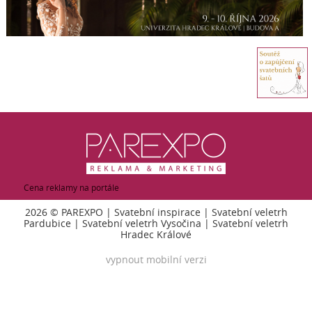
Cena reklamy na portále
2026 ©
PAREXPO
|
Svatební inspirace
|
Svatební veletrh
Pardubice
|
Svatební veletrh Vysočina
|
Svatební veletrh
Hradec Králové
vypnout mobilní verzi