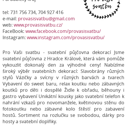
tel: 731 756 734, 704 927 416
e-mail:
provasisvatbu@gmail.com
web:
www.provasisvatbu.cz/
FaceBook:
www.facebook.com/provasisvatbu/
Instagram:
www.instagram.com/provasisvatbu/
Pro Vaši svatbu - svatební půjčovna dekorací Jsme
svatební půjčovna z Hradce Králové, která vám pomůže
vykouzlit dokonalý den za výhodné ceny! Nabízíme
široký výběr svatebních dekorací: Slavobrány různých
stylů Vázičky a svícny v různých barvách a tvarech
Vybavení do sweet baru, relax koutku nebo zábavných
koutků pro děti i dospělé Židle k obřadu, běhouny i
gastro vybavení Unikátní kousky jako svatební telefon k
nahrání vzkazů pro novomanžele, květinovou stěnu do
fotokoutku nebo zábavné kolo štěstí pro zabavení
hostů. Sortiment na rozlučku se svobodou, dárky pro
hosty a svatební doplňky.