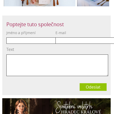
Poptejte tuto společnost
Jméno a příjmení
E-mail
Text
Odeslat