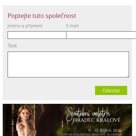
Poptejte tuto společnost
Jméno a příjmení
E-mail
Text
Odeslat