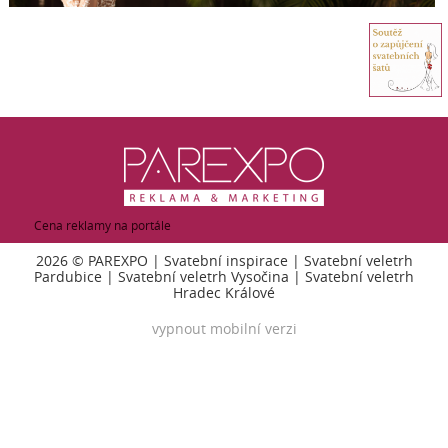
Cena reklamy na portále
2026 ©
PAREXPO
|
Svatební inspirace
|
Svatební veletrh
Pardubice
|
Svatební veletrh Vysočina
|
Svatební veletrh
Hradec Králové
vypnout mobilní verzi