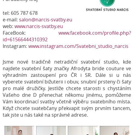
tel: 605 787 678
e-mail:
salon@narcis-svatby.eu
web:
www.narcis-svatby.eu
FaceBook:
www.facebook.com/profile.php?
id=61566444310392
Instagram:
www.instagram.com/Svatebni_studio_narcis
Jsme nové tradičně netradiční svatební studio, kde
najdete svatební šaty značky Afrodyta bride couture ve
výhradním zastoupení pro ČR i SR. Dále si u nás
vyberete svatební bižuterii i obuv, snubní prsteny či šaty
pro malé družičky. Jestliže chcete starosti s chystáním
Vašeho dne D přenechat někomu jinému, pomůžeme
Vám koordinací svatby včetně výběru svatebního místa.
Když chcete svatebčany překvapit svým prvním tancem,
tak jste u nás také na správné adrese.