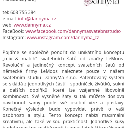
tel: 608 755 384
e-mail:
info@dannyma.cz
web:
www.dannyma.cz
FaceBook:
www.facebook.com/dannymasvatebnistudio
Instagram:
www.instagram.com/dannyma_cz
Pojďme se společně ponořit do unikátního konceptu
„mix & match“ svatebních šatů od značky LeMoos.
Revoluční a jedinečný koncept svatebních šatů od
německé firmy LeMoos naleznete pouze v našem
svatebním studiu DannyMa s.r.o. Patentovaný systém
se skládá z jednotlivých částí - spodniček, živůtků, sukní
a dalších doplňků, které lze vzájemně libovolně
kombinovat. Své vysněné šaty si tak můžete doslova
navrhnout samy podle své osobní vize a postavy.
Konečný výsledek bude vypovídat právě o vaší
osobnosti a stylu. Tento koncept nabízí maximální
kreativitu, ale také velkou praktičnost. Jednotlivé kusy
budete moci po svatbě nosit i samostatně či je vzájemně