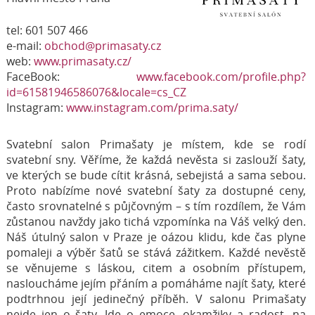
tel: 601 507 466
e-mail:
obchod@primasaty.cz
web:
www.primasaty.cz/
FaceBook:
www.facebook.com/profile.php?
id=61581946586076&locale=cs_CZ
Instagram:
www.instagram.com/prima.saty/
Svatební salon Primašaty je místem, kde se rodí
svatební sny. Věříme, že každá nevěsta si zaslouží šaty,
ve kterých se bude cítit krásná, sebejistá a sama sebou.
Proto nabízíme nové svatební šaty za dostupné ceny,
často srovnatelné s půjčovným – s tím rozdílem, že Vám
zůstanou navždy jako tichá vzpomínka na Váš velký den.
Náš útulný salon v Praze je oázou klidu, kde čas plyne
pomaleji a výběr šatů se stává zážitkem. Každé nevěstě
se věnujeme s láskou, citem a osobním přístupem,
nasloucháme jejím přáním a pomáháme najít šaty, které
podtrhnou její jedinečný příběh. V salonu Primašaty
nejde jen o šaty. Jde o emoce, okamžiky a radost, na