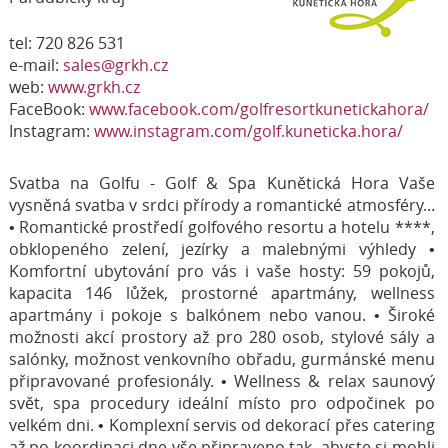
tel: 720 826 531
e-mail:
sales@grkh.cz
web:
www.grkh.cz
FaceBook:
www.facebook.com/golfresortkunetickahora/
Instagram:
www.instagram.com/golf.kuneticka.hora/
Svatba na Golfu - Golf & Spa Kunětická Hora Vaše
vysněná svatba v srdci přírody a romantické atmosféry...
• Romantické prostředí golfového resortu a hotelu ****,
obklopeného zelení, jezírky a malebnými výhledy •
Komfortní ubytování pro vás i vaše hosty: 59 pokojů,
kapacita 146 lůžek, prostorné apartmány, wellness
apartmány i pokoje s balkónem nebo vanou. • Široké
možnosti akcí prostory až pro 280 osob, stylové sály a
salónky, možnost venkovního obřadu, gurmánské menu
připravované profesionály. • Wellness & relax saunový
svět, spa procedury ideální místo pro odpočinek po
velkém dni. • Komplexní servis od dekorací přes catering
až po koordinaci dne vše připraveno tak, abyste si mohli