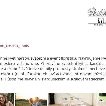
ti_trochu_jinak/
inné květinářství, svatební a event floristika. Navrhujeme kvě
tmosféra vašeho dne. Připravíme svatební kytici, korsáže,
ace a drobné květinové detaily pro hosty. Umíme i mechové
ostoru (např. fotokoutek, uvítací zóna, za novomanželský
bě. Působíme hlavně v Pardubickém a Královéhradeckém k