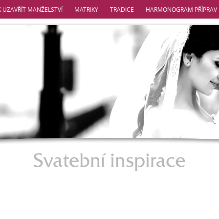
K UZAVŘÍT MANŽELSTVÍ
MATRIKY
TRADICE
HARMONOGRAM PŘÍPRAV