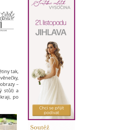
tiny tak,
 věnečky,
 obrazy –
 stůl) a
raji, po