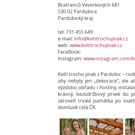
Bratranců Veverkových 681
530 02 Pardubice
Pardubický kraj
tel: 731 455 649
e-mail:
info@kvititrochujinak.cz
web:
www.kvititrochujinak.cz
FaceBook:
Instagram:
www.instagram.com/kvi
Kvítí trochu jinak z Pardubic – rod
aby nebyly jen „dekorace“, ale a
výzdobu obřadu i hostiny, instal
krásný, bezúdržbový prvek do pr
zároveň trvalá památka po svat
domluvě celá ČR.