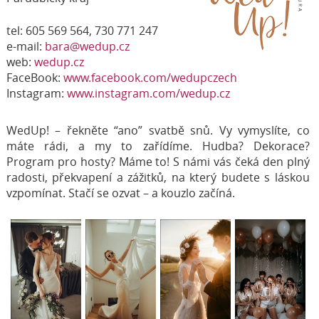
tel: 605 569 564, 730 771 247
e-mail:
bara@wedup.cz
web:
wedup.cz
FaceBook:
www.facebook.com/wedupczech
Instagram:
www.instagram.com/wedup.cz
WedUp! – řekněte “ano” svatbě snů. Vy vymyslíte, co
máte rádi, a my to zařídíme. Hudba? Dekorace?
Program pro hosty? Máme to! S námi vás čeká den plný
radosti, překvapení a zážitků, na který budete s láskou
vzpomínat. Stačí se ozvat – a kouzlo začíná.