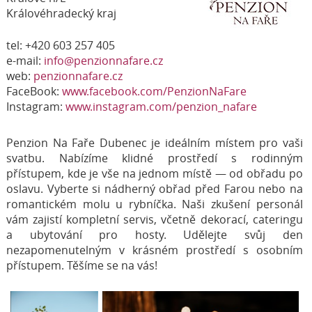
Královéhradecký kraj
tel: +420 603 257 405
e-mail:
info@penzionnafare.cz
web:
penzionnafare.cz
FaceBook:
www.facebook.com/PenzionNaFare
Instagram:
www.instagram.com/penzion_nafare
Penzion Na Faře Dubenec je ideálním místem pro vaši
svatbu. Nabízíme klidné prostředí s rodinným
přístupem, kde je vše na jednom místě — od obřadu po
oslavu. Vyberte si nádherný obřad před Farou nebo na
romantickém molu u rybníčka. Naši zkušení personál
vám zajistí kompletní servis, včetně dekorací, cateringu
a ubytování pro hosty. Udělejte svůj den
nezapomenutelným v krásném prostředí s osobním
přístupem. Těšíme se na vás!