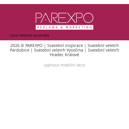
Cena reklamy na portále
2026 ©
PAREXPO
|
Svatební inspirace
|
Svatební veletrh
Pardubice
|
Svatební veletrh Vysočina
|
Svatební veletrh
Hradec Králové
vypnout mobilní verzi