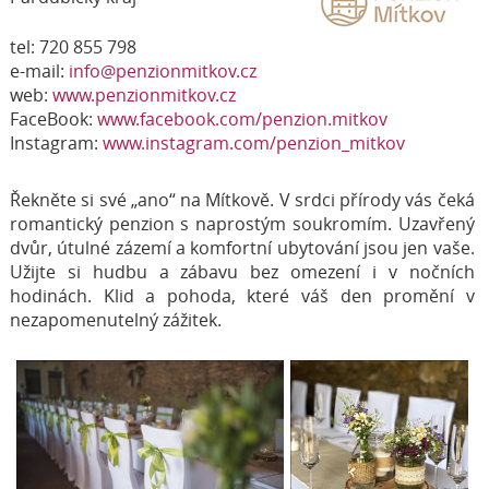
tel: 720 855 798
e-mail:
info@penzionmitkov.cz
web:
www.penzionmitkov.cz
FaceBook:
www.facebook.com/penzion.mitkov
Instagram:
www.instagram.com/penzion_mitkov
Řekněte si své „ano“ na Mítkově. V srdci přírody vás čeká
romantický penzion s naprostým soukromím. Uzavřený
dvůr, útulné zázemí a komfortní ubytování jsou jen vaše.
Užijte si hudbu a zábavu bez omezení i v nočních
hodinách. Klid a pohoda, které váš den promění v
nezapomenutelný zážitek.