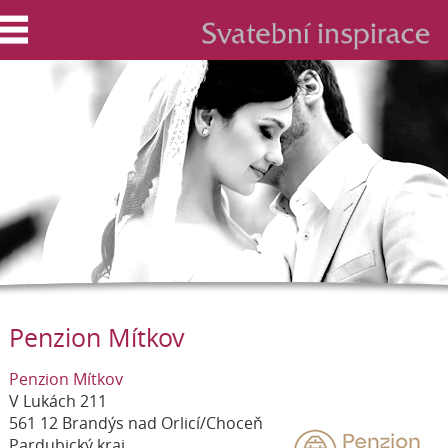
Penzion Mítkov
Penzion Mítkov
V Lukách 211
561 12 Brandýs nad Orlicí/Choceň
Pardubický kraj