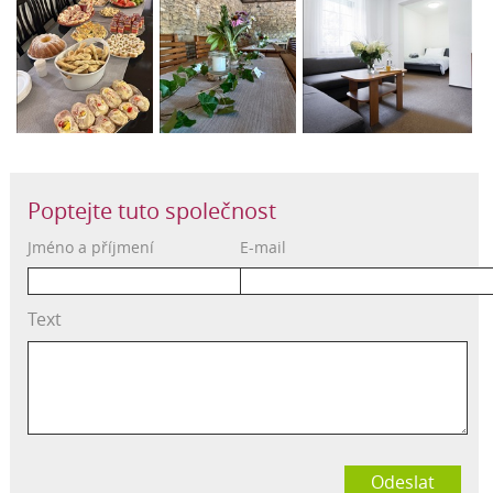
Poptejte tuto společnost
Jméno a příjmení
E-mail
Text
Odeslat