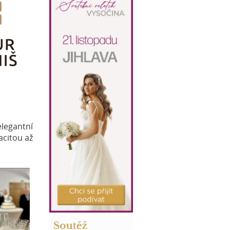
legantní
acitou až