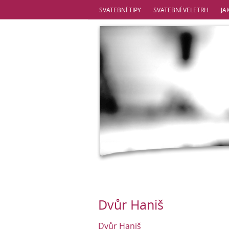
SVATEBNÍ TIPY
SVATEBNÍ VELETRH
JA
Dvůr Haniš
Dvůr Haniš