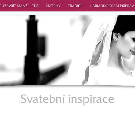
K UZAVŘÍT MANŽELSTVÍ
MATRIKY
TRADICE
HARMONOGRAM PŘÍPRAV