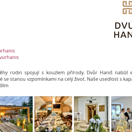
rhanis
vurhanis
ěhy rodin spojují s kouzlem přírody. Dvůr Haniš nabízí e
ré se stanou vzpomínkami na celý život. Naše usedlost s kap
dlím