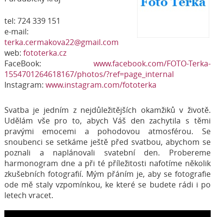
tel: 724 339 151
e-mail:
terka.cermakova22@gmail.com
web:
fototerka.cz
FaceBook:
www.facebook.com/FOTO-Terka-
1554701264618167/photos/?ref=page_internal
Instagram:
www.instagram.com/fototerka
Svatba je jedním z nejdůležitějších okamžiků v životě.
Udělám vše pro to, abych Váš den zachytila s těmi
pravými emocemi a pohodovou atmosférou. Se
snoubenci se setkáme ještě před svatbou, abychom se
poznali a naplánovali svatební den. Probereme
harmonogram dne a při té příležitosti nafotíme několik
zkušebních fotografií. Mým přáním je, aby se fotografie
ode mě staly vzpomínkou, ke které se budete rádi i po
letech vracet.