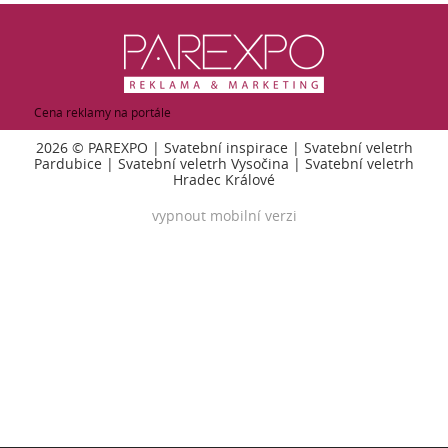
Cena reklamy na portále
2026 ©
PAREXPO
|
Svatební inspirace
|
Svatební veletrh
Pardubice
|
Svatební veletrh Vysočina
|
Svatební veletrh
Hradec Králové
vypnout mobilní verzi