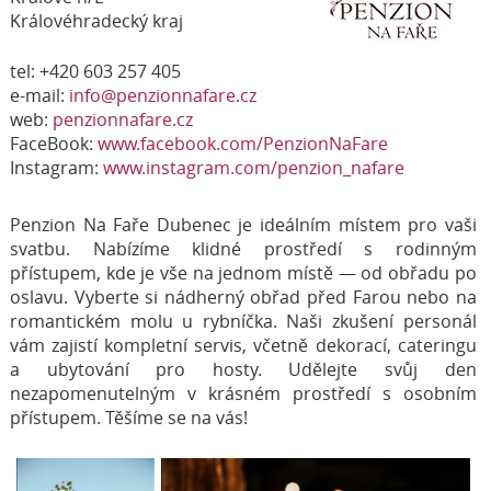
Královéhradecký kraj
tel: +420 603 257 405
e-mail:
info@penzionnafare.cz
web:
penzionnafare.cz
FaceBook:
www.facebook.com/PenzionNaFare
Instagram:
www.instagram.com/penzion_nafare
Penzion Na Faře Dubenec je ideálním místem pro vaši
svatbu. Nabízíme klidné prostředí s rodinným
přístupem, kde je vše na jednom místě — od obřadu po
oslavu. Vyberte si nádherný obřad před Farou nebo na
romantickém molu u rybníčka. Naši zkušení personál
vám zajistí kompletní servis, včetně dekorací, cateringu
a ubytování pro hosty. Udělejte svůj den
nezapomenutelným v krásném prostředí s osobním
přístupem. Těšíme se na vás!