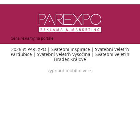
Cena reklamy na portále
2026 ©
PAREXPO
|
Svatební inspirace
|
Svatební veletrh
Pardubice
|
Svatební veletrh Vysočina
|
Svatební veletrh
Hradec Králové
vypnout mobilní verzi