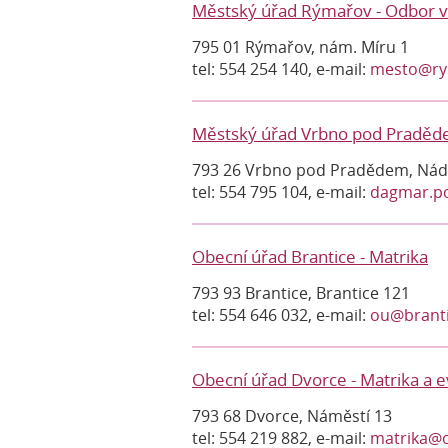
Městský úřad Rýmařov - Odbor vn
795 01 Rýmařov, nám. Míru 1
tel: 554 254 140, e-mail:
mesto@ry
Městský úřad Vrbno pod Praděde
793 26 Vrbno pod Pradědem, Nád
tel: 554 795 104, e-mail:
dagmar.p
Obecní úřad Brantice - Matrika
793 93 Brantice, Brantice 121
tel: 554 646 032, e-mail:
ou@branti
Obecní úřad Dvorce - Matrika a 
793 68 Dvorce, Náměstí 13
tel: 554 219 882, e-mail:
matrika@o