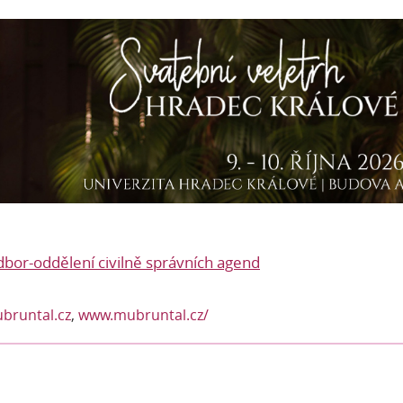
dbor-oddělení civilně správních agend
bruntal.cz
,
www.mubruntal.cz/