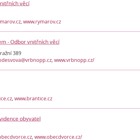
itřních věcí
marov.cz
,
www.rymarov.cz
m - Odbor vnitřních věcí
ražní 389
odesvova@vrbnopp.cz
,
www.vrbnopp.cz/
ce.cz
,
www.brantice.cz
evidence obyvatel
becdvorce.cz
,
www.obecdvorce.cz/