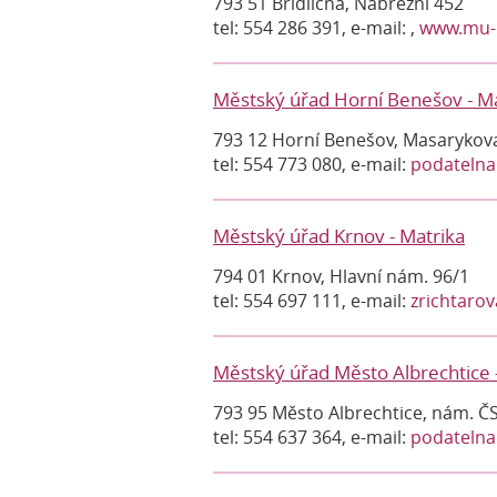
793 51 Břidličná, Nábřežní 452
tel: 554 286 391, e-mail:
,
www.mu-b
Městský úřad Horní Benešov - Ma
793 12 Horní Benešov, Masarykov
tel: 554 773 080, e-mail:
podateln
Městský úřad Krnov - Matrika
794 01 Krnov, Hlavní nám. 96/1
tel: 554 697 111, e-mail:
zrichtaro
Městský úřad Město Albrechtice 
793 95 Město Albrechtice, nám. Č
tel: 554 637 364, e-mail:
podatelna