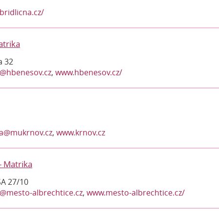
ridlicna.cz/
trika
a 32
a@hbenesov.cz
,
www.hbenesov.cz/
va@mukrnov.cz
,
www.krnov.cz
- Matrika
SA 27/10
@mesto-albrechtice.cz
,
www.mesto-albrechtice.cz/