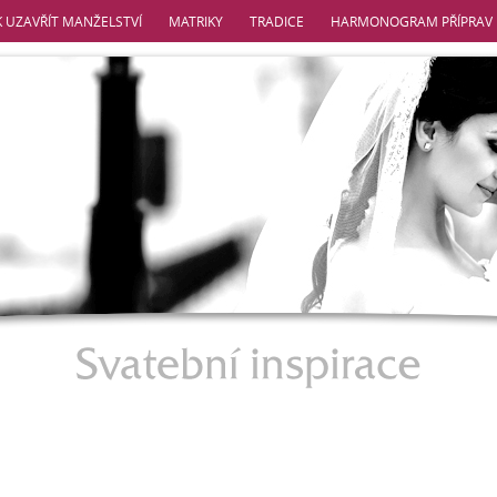
K UZAVŘÍT MANŽELSTVÍ
MATRIKY
TRADICE
HARMONOGRAM PŘÍPRAV