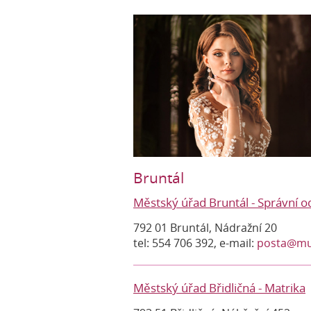
Bruntál
Městský úřad Bruntál - Správní o
792 01 Bruntál, Nádražní 20
tel: 554 706 392, e-mail:
posta@mu
Městský úřad Břidličná - Matrika