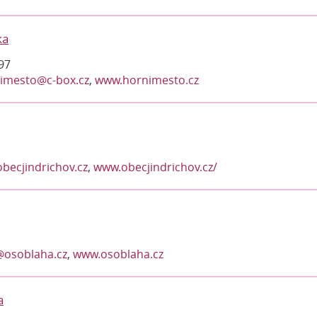
ka
97
imesto@c-box.cz
,
www.hornimesto.cz
becjindrichov.cz
,
www.obecjindrichov.cz/
osoblaha.cz
,
www.osoblaha.cz
a