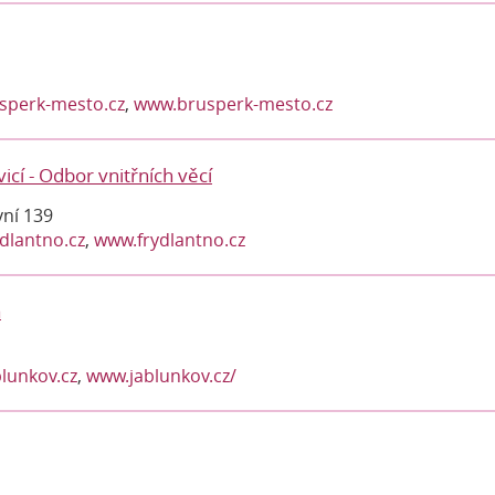
sperk-mesto.cz
,
www.brusperk-mesto.cz
cí - Odbor vnitřních věcí
vní 139
dlantno.cz
,
www.frydlantno.cz
a
lunkov.cz
,
www.jablunkov.cz/