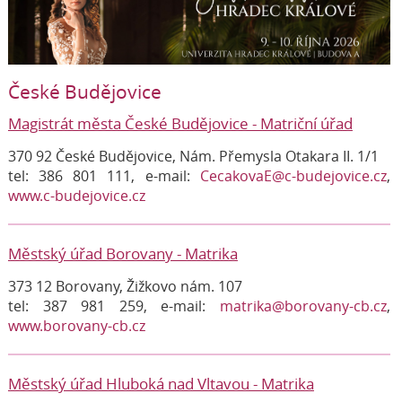
České Budějovice
Magistrát města České Budějovice - Matriční úřad
370 92 České Budějovice, Nám. Přemysla Otakara II. 1/1
tel: 386 801 111, e-mail:
CecakovaE@c-budejovice.cz
,
www.c-budejovice.cz
Městský úřad Borovany - Matrika
373 12 Borovany, Žižkovo nám. 107
tel: 387 981 259, e-mail:
matrika@borovany-cb.cz
,
www.borovany-cb.cz
Městský úřad Hluboká nad Vltavou - Matrika