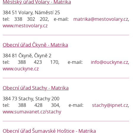
Městský úřad Volary - Matrika
384 51 Volary, Náměstí 25
tel: 338 302 202, e-mail:
matrika@mestovolary.cz
,
www.mestovolary.cz
Obecní úřad Čkyně - Matrika
384 81 Čkyně, Čkyně 2
tel: 388 423 170, e-mail:
info@ouckyne.cz
,
www.ouckyne.cz
Obecní úřad Stachy - Matrika
384 73 Stachy, Stachy 200
tel: 388 428 304, e-mail:
stachy@ipnet.cz
,
www.sumavanet.cz/stachy
Obecní úřad Šumavské Hoštice - Matrika