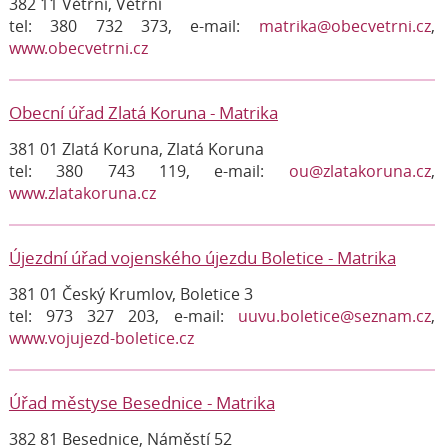
382 11 Větřní, Větřní
tel: 380 732 373, e-mail:
matrika@obecvetrni.cz
,
www.obecvetrni.cz
Obecní úřad Zlatá Koruna - Matrika
381 01 Zlatá Koruna, Zlatá Koruna
tel: 380 743 119, e-mail:
ou@zlatakoruna.cz
,
www.zlatakoruna.cz
Újezdní úřad vojenského újezdu Boletice - Matrika
381 01 Český Krumlov, Boletice 3
tel: 973 327 203, e-mail:
uuvu.boletice@seznam.cz
,
www.vojujezd-boletice.cz
Úřad městyse Besednice - Matrika
382 81 Besednice, Náměstí 52