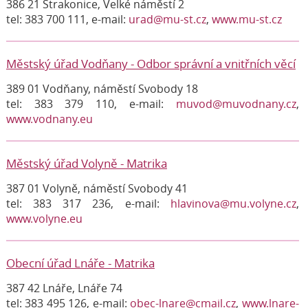
386 21 Strakonice, Velké náměstí 2
tel: 383 700 111, e-mail:
urad@mu-st.cz
,
www.mu-st.cz
Městský úřad Vodňany - Odbor správní a vnitřních věcí
389 01 Vodňany, náměstí Svobody 18
tel: 383 379 110, e-mail:
muvod@muvodnany.cz
,
www.vodnany.eu
Městský úřad Volyně - Matrika
387 01 Volyně, náměstí Svobody 41
tel: 383 317 236, e-mail:
hlavinova@mu.volyne.cz
,
www.volyne.eu
Obecní úřad Lnáře - Matrika
387 42 Lnáře, Lnáře 74
tel: 383 495 126, e-mail:
obec-lnare@cmail.cz
,
www.lnare-