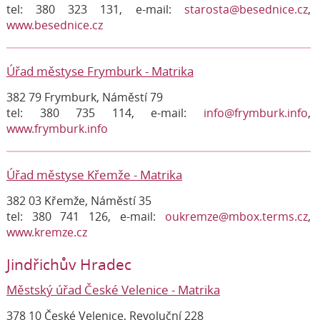
tel: 380 323 131, e-mail:
starosta@besednice.cz
,
www.besednice.cz
Úřad městyse Frymburk - Matrika
382 79 Frymburk, Náměstí 79
tel: 380 735 114, e-mail:
info@frymburk.info
,
www.frymburk.info
Úřad městyse Křemže - Matrika
382 03 Křemže, Náměstí 35
tel: 380 741 126, e-mail:
oukremze@mbox.terms.cz
,
www.kremze.cz
Jindřichův Hradec
Městský úřad České Velenice - Matrika
378 10 České Velenice, Revoluční 228