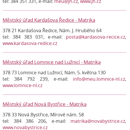
tel: 384 351 331, e-mail:
meu@jh.cz
,
www.jh.cz
Městský úřad Kardašova Ředice - Matrika
378 21 Kardašova Ředice, Nám. J. Hrubého 64
tel: 384 383 031, e-mail:
posta@kardasova-recice.cz
,
www.kardasova-redice.cz
Městský úřad Lomnice nad Lužnicí - Matrika
378 73 Lomnice nad Lužnicí, Nám. 5. května 130
tel: 384 792 239, e-mail:
info@meu.lomnice-nl.cz
,
www.lomnice-nl.cz
Městský úřad Nová Bystřice - Matrika
378 33 Nová Bystřice, Mírové nám. 58
tel: 384 386 206, e-mail:
matrika@novabystrice.cz
,
www.novabystrice.cz