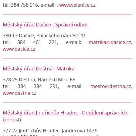
tel: 384 758 016, e-mail:
,
www.velenice.cz
Městský úřad Dačice - Správní odbor
380 13 Dačice, Palackého náměstí 1/I
tel: 384 401 221, e-mail:
matrika@dacice.cz
,
www.dacice.cz
Městský úřad Deštná - Matrika
378 25 Deštná, Náměstí Míru 65
tel: 384 384 291, e-mail:
mesto@destna.cz
,
www.destna.cz
Městský úřad Jindřichův Hradec - Oddělení správních
činností
377 22 Jindřichův Hradec, Janderova 147/II