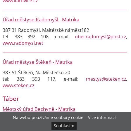
www.katovice.cz
Úřad městyse Radomyšl - Matrika
387 31 Radomyšl, Maltézské náměstí 82
tel: 383 392 108, e-mail:
obecradomysl@post.cz
,
www.radomysl.net
Úřad městyse Štěkeň - Matrika
387 51 Štěkeň, Na Městečku 20
tel: 383 393 117, e-mail:
mestys@steken.cz
,
www.steken.cz
Tábor
Městský úřad Bechyně - Matrika
Na webu používáme soubory cookie.
Více informací
391 65 Bechyně, nám. T.G. Masaryka 2
tel: 381 477 029, e-mail:
matrika@mestobechyne.cz
,
Souhlasím