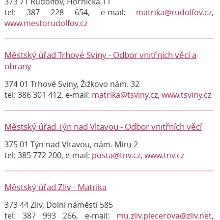
373 71 Rudolfov, Hornická 11
tel: 387 228 654, e-mail:
matrika@rudolfov.cz
,
www.mestorudolfov.cz
Městský úřad Trhové Sviny - Odbor vnitřních věcí a
obrany
374 01 Trhové Sviny, Žižkovo nám. 32
tel: 386 301 412, e-mail:
matrika@tsviny.cz
,
www.tsviny.cz
Městský úřad Týn nad Vltavou - Odbor vnitřních věcí
375 01 Týn nad Vltavou, nám. Míru 2
tel: 385 772 200, e-mail:
posta@tnv.cz
,
www.tnv.cz
Městský úřad Zliv - Matrika
373 44 Zliv, Dolní náměstí 585
tel: 387 993 266, e-mail:
mu.zliv.plecerova@zliv.net
,