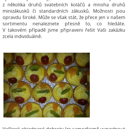
z několika druhů svatebních koláčů a mnoha druhů
minizákusků či standardních zákusků. Možnosti jsou
opravdu široké. Může se však stát, že přece jen v našem
sortimentu nenaleznete přesně to, co hledáte.
V takovém případě jsme připraveni řešit Vaši zakázku
zcela individuálně.
Veškeré objednané dobroty lze samozřejmě vyzvednout