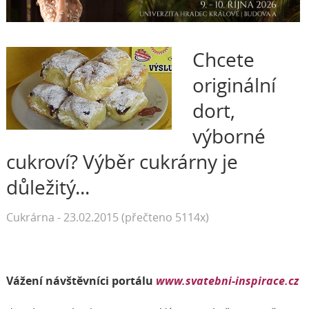
Chcete
originální
dort,
výborné
cukroví? Výběr cukrárny je
důležitý...
Cukrárna - 23.02.2015 (přečteno 5114x)
Vážení návštěvníci portálu
www.svatebni-inspirace.cz