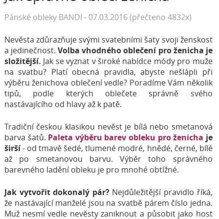
Pánské obleky BANDI - 07.03.2016 (přečteno 4832x)
Nevěsta zdůrazňuje svými svatebními šaty svoji ženskost
a jedinečnost.
Volba vhodného oblečení pro ženicha je
složitější.
Jak se vyznat v široké nabídce módy pro muže
na svatbu? Platí obecná pravidla, abyste nešlápli při
výběru ženichova oblečení vedle? Poradíme Vám několik
tipů, podle kterých oblečete správně svého
nastávajícího od hlavy až k patě.
Tradiční českou klasikou nevěst je bílá nebo smetanová
barva šatů.
Paleta výběru barev obleku pro ženicha
je
širší
- od tmavě šedé, tlumené modré, hnědé, černé, bílé
až po smetanovou barvu. Výběr toho správného
barevného ladění obleku je pro mnohé obtížné.
Jak vytvořit dokonalý pár?
Nejdůležitější pravidlo říká,
že nastávající manželé jsou na svatbě párem číslo jedna.
Muž nesmí vedle nevěsty zaniknout a působit jako host