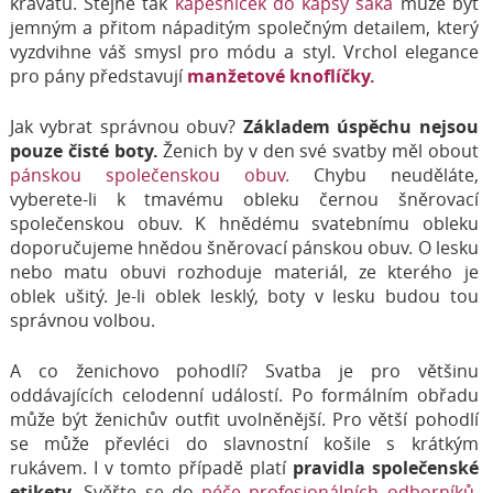
kravatu. Stejně tak
kapesníček do kapsy saka
může být
jemným a přitom nápaditým společným detailem, který
vyzdvihne váš smysl pro módu a styl. Vrchol elegance
pro pány představují
manžetové knoflíčky.
Jak vybrat správnou obuv?
Základem úspěchu nejsou
pouze čisté boty.
Ženich by v den své svatby měl obout
pánskou společenskou obuv.
Chybu neuděláte,
vyberete-li k tmavému obleku černou šněrovací
společenskou obuv. K hnědému svatebnímu obleku
doporučujeme hnědou šněrovací pánskou obuv. O lesku
nebo matu obuvi rozhoduje materiál, ze kterého je
oblek ušitý. Je-li oblek lesklý, boty v lesku budou tou
správnou volbou.
A co ženichovo pohodlí? Svatba je pro většinu
oddávajících celodenní událostí. Po formálním obřadu
může být ženichův outfit uvolněnější. Pro větší pohodlí
se může převléci do slavnostní košile s krátkým
rukávem. I v tomto případě platí
pravidla společenské
etikety.
Svěřte se do
péče profesionálních odborníků,