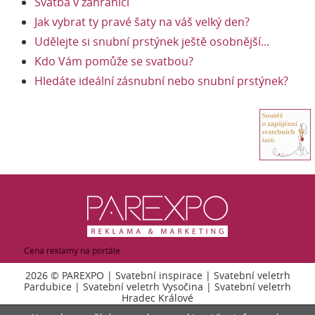
Svatba v zahraničí
Jak vybrat ty pravé šaty na váš velký den?
Udělejte si snubní prstýnek ještě osobnější...
Kdo Vám pomůže se svatbou?
Hledáte ideální zásnubní nebo snubní prstýnek?
Cena reklamy na portále
2026 ©
PAREXPO
|
Svatební inspirace
|
Svatební veletrh
Pardubice
|
Svatební veletrh Vysočina
|
Svatební veletrh
Hradec Králové