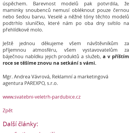
úspěchem. Barevnost modelů pak potvrdila, že
maminky snoubenců nemusí obléknout pouze černou
nebo šedou barvu. Veselé a něžné tóny těchto modelů
podtrhlo sluníčko, které nám po oba dny svítilo na
přehlídkové molo.
Ještě jednou děkujeme všem návštěvníkům za
příjemnou atmosféru, všem vystavovatelům za
báječnou nabídku jejich produktů a služeb,
a v příštím
roce se těšíme znovu na setkání s vámi.
Mgr. Andrea Vávrová, Reklamní a marketingová
agentura PAREXPO, s.r.o.
www.svatebni-veletrh-pardubice.cz
Zpět
Další články: