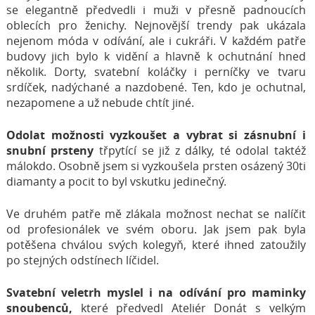
se elegantně předvedli i muži v přesně padnoucích
oblecích pro ženichy. Nejnovější trendy pak ukázala
nejenom móda v odívání, ale i cukráři. V každém patře
budovy jich bylo k vidění a hlavně k ochutnání hned
několik. Dorty, svatební koláčky i perníčky ve tvaru
srdíček, nadýchané a nazdobené. Ten, kdo je ochutnal,
nezapomene a už nebude chtít jiné.
Odolat možnosti vyzkoušet a vybrat si zásnubní i
snubní prsteny
třpytící se již z dálky, té odolal taktéž
málokdo. Osobně jsem si vyzkoušela prsten osázený 30ti
diamanty a pocit to byl vskutku jedinečný.
Ve druhém patře mě zlákala možnost nechat se nalíčit
od profesionálek ve svém oboru. Jak jsem pak byla
potěšena chválou svých kolegyň, které ihned zatoužily
po stejných odstínech líčidel.
Svatební veletrh myslel i na odívání pro maminky
snoubenců,
které předvedl Ateliér Donát s velkým