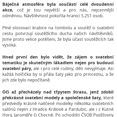
Báječná atmosféra byla součástí celé dvoudenní
akce,
což je tou největší a pro nás, nejcennější
odměnou. Návštěvnost pokořila hranici 5.251 osob.
Plné slosovací krabice na tombolu a soutěž o svatební
cestu potvrzují soutěžícího ducha našich návštěvníků.
Jsme proto velice potěšeni, že byla účast soutěžících tak
vysoká.
Hned první den bylo vidět, že zájem o svatební
tematiku je skutečným lákadlem nejen pro budoucí
svatební páry,
ale i pro celé rodiny, děti nevyjímaje. Asi
každá holčička by si přála šaty jako pro princeznu, a že
jich zde bylo nepočítaně.
Oči až přecházely nad třpytem štrasu, jenž zdobil
překrásné svatební modely a společenské šaty,
které
předvedly krásně nalíčené modelky několika svatebních
salónů nejen z Hradce Králové a Pardubic, ale i z Kutné
Hory, Jaroměře či Chocně. Po schodišti ČSOB Pojišťovny