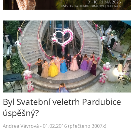
Byl Svatební veletrh Pardubice
úspěšný?
Andrea Vávrová - 01.02.2016 (přečteno 3007x)