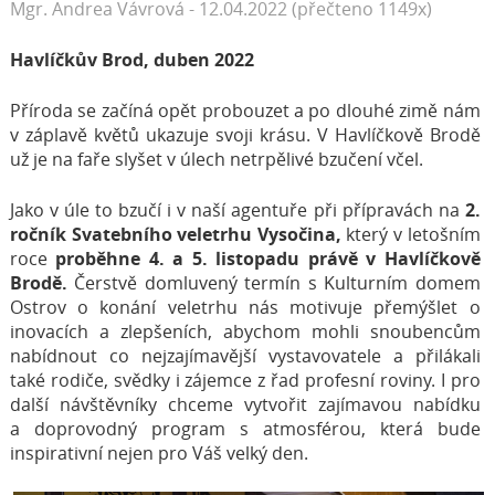
Mgr. Andrea Vávrová - 12.04.2022 (přečteno 1149x)
Havlíčkův Brod, duben 2022
Příroda se začíná opět probouzet a po dlouhé zimě nám
v záplavě květů ukazuje svoji krásu. V Havlíčkově Brodě
už je na faře slyšet v úlech netrpělivé bzučení včel.
Jako v úle to bzučí i v naší agentuře při přípravách na
2.
ročník Svatebního veletrhu Vysočina,
který v letošním
roce
proběhne 4. a 5. listopadu právě v Havlíčkově
Brodě.
Čerstvě domluvený termín s Kulturním domem
Ostrov o konání veletrhu nás motivuje přemýšlet o
inovacích a zlepšeních, abychom mohli snoubencům
nabídnout co nejzajímavější vystavovatele a přilákali
také rodiče, svědky i zájemce z řad profesní roviny. I pro
další návštěvníky chceme vytvořit zajímavou nabídku
a doprovodný program s atmosférou, která bude
inspirativní nejen pro Váš velký den.