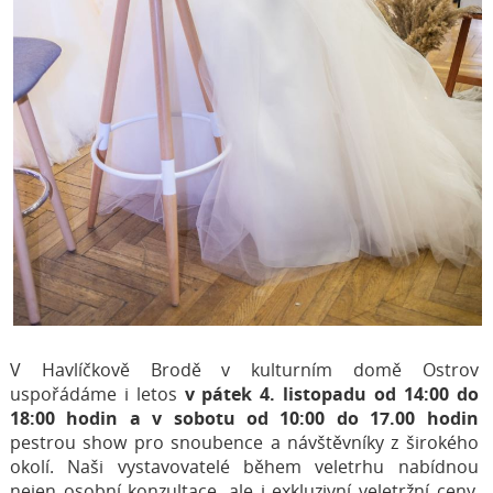
V Havlíčkově Brodě v kulturním domě Ostrov
uspořádáme i letos
v pátek 4. listopadu od 14:00 do
18:00 hodin a v sobotu od 10:00 do 17.00 hodin
pestrou show pro snoubence a návštěvníky z širokého
okolí. Naši vystavovatelé během veletrhu nabídnou
nejen osobní konzultace, ale i exkluzivní veletržní ceny.