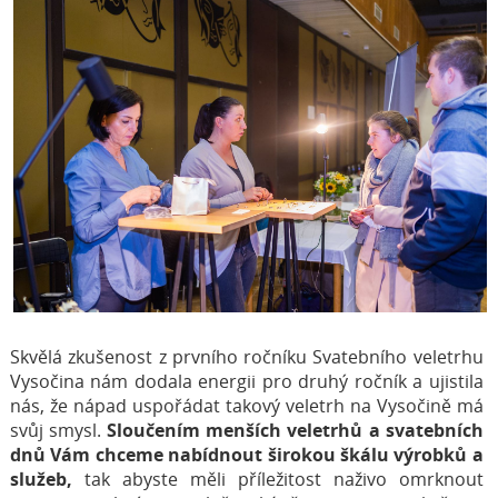
Skvělá zkušenost z prvního ročníku Svatebního veletrhu
Vysočina nám dodala energii pro druhý ročník a ujistila
nás, že nápad uspořádat takový veletrh na Vysočině má
svůj smysl.
Sloučením menších veletrhů a svatebních
dnů Vám chceme nabídnout širokou škálu výrobků a
služeb,
tak abyste měli příležitost naživo omrknout