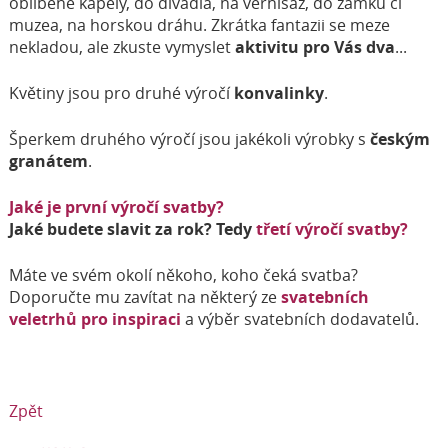
oblíbené kapely, do divadla, na vernisáž, do zámku či
muzea, na horskou dráhu. Zkrátka fantazii se meze
nekladou, ale zkuste vymyslet
aktivitu pro Vás dva
...
Květiny jsou pro druhé výročí
konvalinky
.
Šperkem druhého výročí jsou jakékoli výrobky s
českým
granátem
.
Jaké je první výročí svatby?
Jaké budete slavit za rok? Tedy
třetí výročí svatby?
Máte ve svém okolí někoho, koho čeká svatba?
Doporučte mu zavítat na některý ze
svatebních
veletrhů pro inspiraci
a výběr svatebních dodavatelů.
Zpět