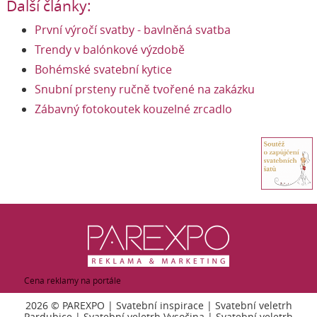
Další články:
První výročí svatby - bavlněná svatba
Trendy v balónkové výzdobě
Bohémské svatební kytice
Snubní prsteny ručně tvořené na zakázku
Zábavný fotokoutek kouzelné zrcadlo
Cena reklamy na portále
2026 ©
PAREXPO
|
Svatební inspirace
|
Svatební veletrh
Pardubice
|
Svatební veletrh Vysočina
|
Svatební veletrh