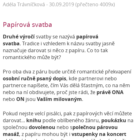
Adéla Trávníčková - 30.09.2019 (přečteno 4009x)
Papírová svatba
Druhé výročí
svatby se nazývá
papírová
svatba
. Tradice i vzhledem k názvu svatby jasně
naznačuje darovat si něco z papíru. Co to tak
romantického může být?
Pro oba dva z páru bude určitě romantické překvapení
osobní ručně psaný dopis
, kde partnerovi nebo
partnerce napíšete, čím Vás dělá šťastným, co na něm
nebo na ní obdivujete, proč jste rádi, že
právě ONA
nebo
ON
jsou
Vaším milovaným
.
Pokud nejste velcí pisálci, pak z papírových věcí můžete
darovat...
knihu
podle oblíbeného žánru,
poukázku
na
společnou
dovolenou
nebo s
polečnou párovou
masáž
, z papíru mohou být i
vstupenky na koncert