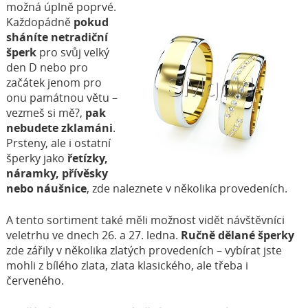
možná úplně poprvé.
Každopádně
pokud
sháníte netradiční
šperk
pro svůj velký
den D nebo pro
začátek jenom pro
onu památnou větu –
vezmeš si mě?,
pak
nebudete zklamáni
.
Prsteny, ale i ostatní
šperky jako
řetízky,
náramky, přívěsky
nebo náušnice
, zde naleznete v několika provedeních.
A tento sortiment také měli možnost vidět návštěvníci
veletrhu ve dnech 26. a 27. ledna.
Ručně dělané šperky
zde zářily v několika zlatých provedeních – vybírat jste
mohli z bílého zlata, zlata klasického, ale třeba i
červeného.