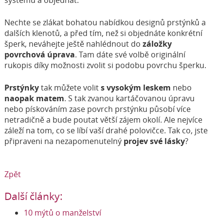
Nechte se zlákat bohatou nabídkou designů prstýnků a
dalších klenotů, a před tím, než si objednáte konkrétní
šperk, neváhejte ještě nahlédnout do
záložky
povrchová úprava
. Tam dáte své volbě originální
rukopis díky možnosti zvolit si podobu povrchu šperku.
Prstýnky
tak můžete volit
s vysokým leskem
nebo
naopak matem
. S tak zvanou kartáčovanou úpravu
nebo pískováním zase povrch prstýnku působí více
netradičně a bude poutat větší zájem okolí. Ale nejvíce
záleží na tom, co se líbí vaší drahé polovičce. Tak co, jste
připraveni na nezapomenutelný
projev své lásky
?
Zpět
Další články:
10 mýtů o manželství