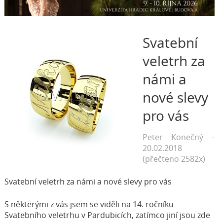
Svatební
veletrh za
námi a
nové slevy
pro vás
Peter Konečný -
20.02.2018
(přečteno 2582x)
Svatební veletrh za námi a nové slevy pro vás
S některými z vás jsem se viděli na 14. ročníku
Svatebního veletrhu v Pardubicích, zatímco jiní jsou zde