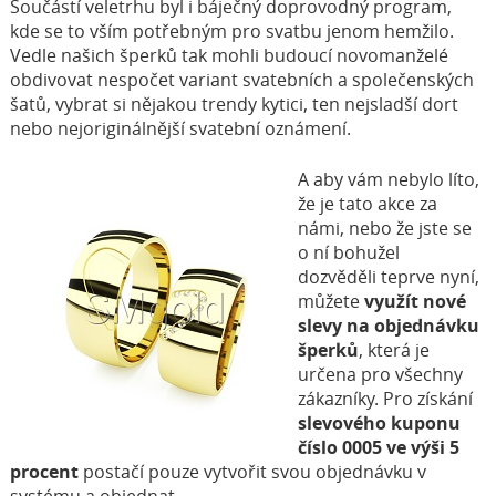
Součástí veletrhu byl i báječný doprovodný program,
kde se to vším potřebným pro svatbu jenom hemžilo.
Vedle našich šperků tak mohli budoucí novomanželé
obdivovat nespočet variant svatebních a společenských
šatů, vybrat si nějakou trendy kytici, ten nejsladší dort
nebo nejoriginálnější svatební oznámení.
A aby vám nebylo líto,
že je tato akce za
námi, nebo že jste se
o ní bohužel
dozvěděli teprve nyní,
můžete
využít nové
slevy na objednávku
šperků
, která je
určena pro všechny
zákazníky. Pro získání
slevového kuponu
číslo 0005 ve výši 5
procent
postačí pouze vytvořit svou objednávku v
systému a objednat.